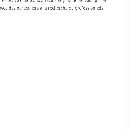
tre service d'aide aux artisans Puy-de-dome vous permet
vec des particuliers à la recherche de professionnels
.