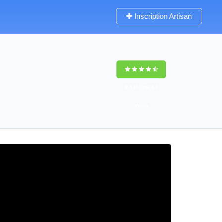
Inscription Artisan
9,5
(100%)
62
votes