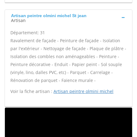
Artisan peintre olmini michel St jean
Artisan
Département: 31
Ravalement de façade - Peinture de façade - Isolation
par l'extérieur - Nettoyage de façade - Plaque de plâtre -
Isolation des combles non aménageables - Peinture -
Peinture décorative - Enduit - Papier peint - Sol souple
(vinyle, lino, dalles PVC, etc) - Parquet - Carrelage -
Rénovation de parquet - Faïence murale -
Voir la fiche artisan :
Artisan peintre olmini michel