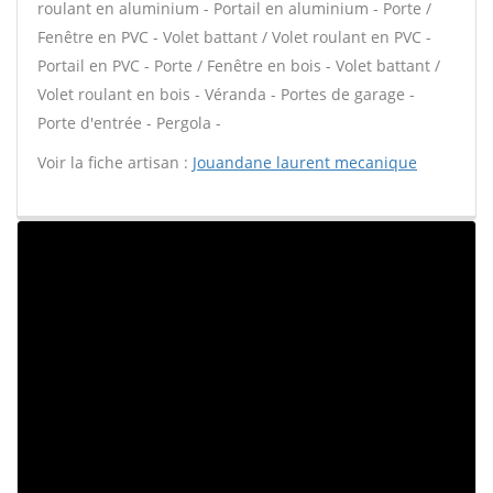
roulant en aluminium - Portail en aluminium - Porte /
Fenêtre en PVC - Volet battant / Volet roulant en PVC -
Portail en PVC - Porte / Fenêtre en bois - Volet battant /
Volet roulant en bois - Véranda - Portes de garage -
Porte d'entrée - Pergola -
Voir la fiche artisan :
Jouandane laurent mecanique