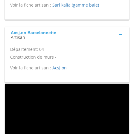
Voir la fiche artisan :
Sarl kalia (gamme baie)
Acsj.on Barcelonnette
Artisan
Département: 04
Construction de murs -
Voir la fiche artisan :
Acsj.on