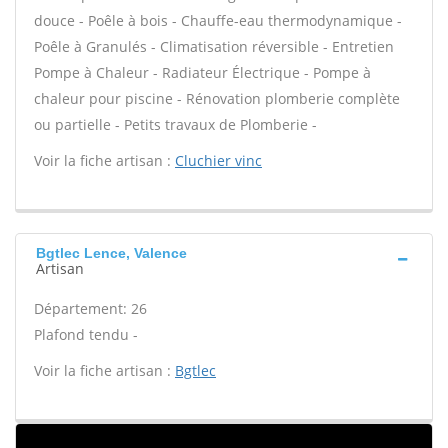
douce - Poêle à bois - Chauffe-eau thermodynamique -
Poêle à Granulés - Climatisation réversible - Entretien
Pompe à Chaleur - Radiateur Électrique - Pompe à
chaleur pour piscine - Rénovation plomberie complète
ou partielle - Petits travaux de Plomberie -
Voir la fiche artisan :
Cluchier vinc
Bgtlec Lence, Valence
Artisan
Département: 26
Plafond tendu -
Voir la fiche artisan :
Bgtlec