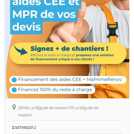
26160 La bÉgude de mazenc FR La bÉgude de
mazenc
0475902012