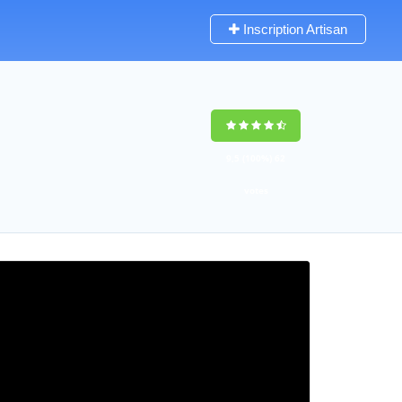
Inscription Artisan
9,5
(100%)
62
votes