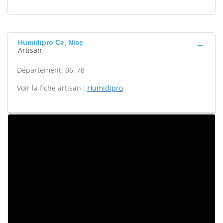
Humidipro Ce, Nice
Artisan
Département: 06, 78
Voir la fiche artisan :
Humidipro