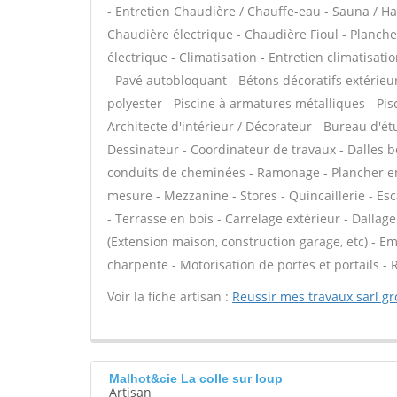
- Entretien Chaudière / Chauffe-eau - Sauna / H
Chaudière électrique - Chaudière Fioul - Planch
électrique - Climatisation - Entretien climatisat
- Pavé autobloquant - Bétons décoratifs extérieurs
polyester - Piscine à armatures métalliques - Pisc
Architecte d'intérieur / Décorateur - Bureau d'ét
Dessinateur - Coordinateur de travaux - Dalles b
conduits de cheminées - Ramonage - Plancher en
mesure - Mezzanine - Stores - Quincaillerie - Esc
- Terrasse en bois - Carrelage extérieur - Dallag
(Extension maison, construction garage, etc) - Em
charpente - Motorisation de portes et portails -
Voir la fiche artisan :
Reussir mes travaux sarl g
Malhot&cie La colle sur loup
Artisan