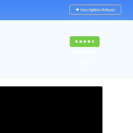
Inscription Artisan
9,5
(100%)
62
votes