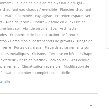
ammam - Salle de bain clé en main - Chaudière gaz -
er chauffant eau chaude /réversible - Plancher chauffant
ion - VMC - Cheminée - Paysagiste - Entretien espaces verts
 - Allée de jardin - Clôture - Piscine en dur - Piscine
ine hors sol - Abri de piscine - Spa - Architecte -
udes - Economiste de la construction - Métreur /
éton - Démolition avec transports de gravats - Tubage de
 verre - Portes de garage - Placards et rangements sur
aliers métalliques - Cloisons - Terrasse en béton / Chape
e extérieur - Plage de piscine - Pool-house - Gros oeuvre
pierrement - Climatisation réversible - Modification de
 Rénovation plomberie complète ou partielle -
romelle