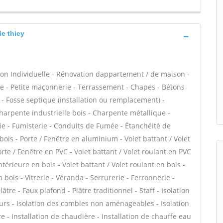
de thiey
on Individuelle - Rénovation dappartement / de maison -
 - Petite maçonnerie - Terrassement - Chapes - Bétons
s - Fosse septique (installation ou remplacement) -
harpente industrielle bois - Charpente métallique -
ie - Fumisterie - Conduits de Fumée - Étanchéité de
 bois - Porte / Fenêtre en aluminium - Volet battant / Volet
te / Fenêtre en PVC - Volet battant / Volet roulant en PVC
intérieure en bois - Volet battant / Volet roulant en bois -
 bois - Vitrerie - Véranda - Serrurerie - Ferronnerie -
tre - Faux plafond - Plâtre traditionnel - Staff - Isolation
urs - Isolation des combles non aménageables - Isolation
 - Installation de chaudière - Installation de chauffe eau