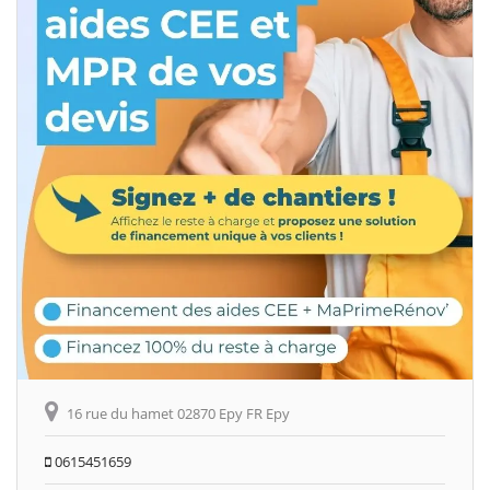
16 rue du hamet 02870 Epy FR Epy
0615451659