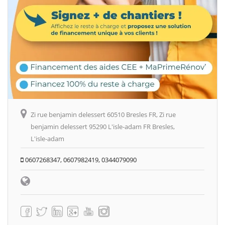
Zi rue benjamin delessert 60510 Bresles FR, Zi rue
benjamin delessert 95290 L'isle-adam FR Bresles,
L'isle-adam
0607268347, 0607982419, 0344079090