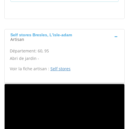
Self stores Bresles, L'isle-adam
Artisan
Département: 60, 95
Abri de jardin -
Voir la fiche artisan :
Self stores