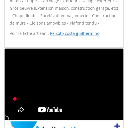
béton / Chape - Carrelage extérieur - Dallage extérieur -
Gros oeuvre (Extension maison, construction garage, etc)
- Chape fluide - Surélévation maçonnerie - Construction
de murs - Cloisons amovibles - Plafond tendu -
Voir la fiche artisan :
Peixoto costa guilhermino