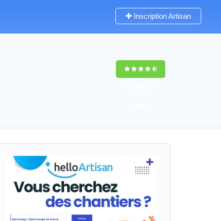
Inscription Artisan
9,5
(100%)
49
votes