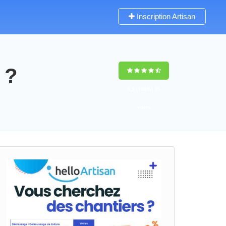
Inscription Artisan
 ?
9,5
(100%)
35
votes