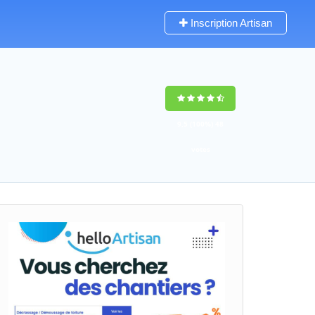
Inscription Artisan
9,5
(100%)
48
votes