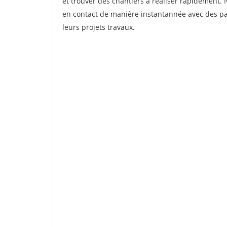
et trouver des chantiers à réaliser rapidement. 
en contact de manière instantannée avec des par
leurs projets travaux.