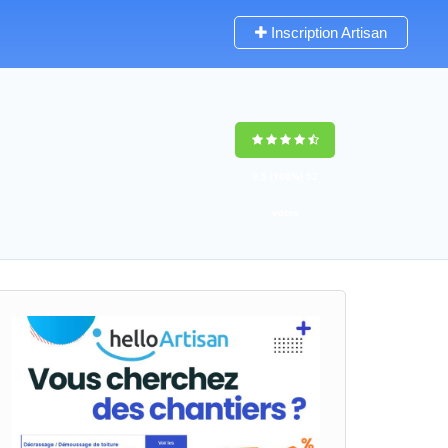
Inscription Artisan
9,5
(100%)
52
votes