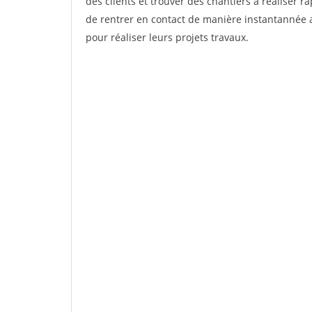
des clients et trouver des chantiers à réaliser 
de rentrer en contact de manière instantannée a
pour réaliser leurs projets travaux.