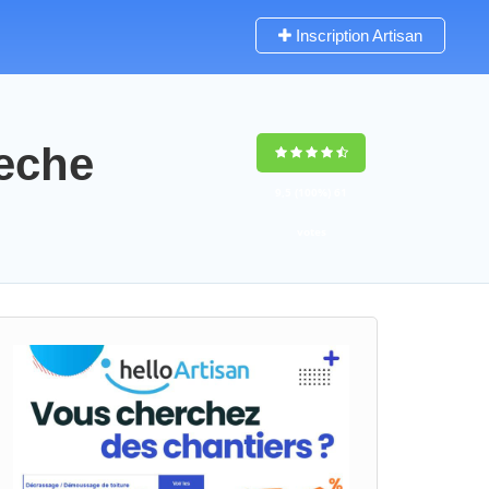
Inscription Artisan
deche
9,5
(100%)
61
votes