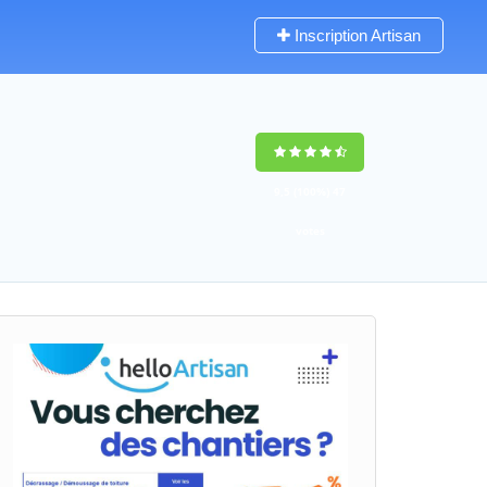
Inscription Artisan
9,5
(100%)
47
votes