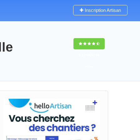
Inscription Artisan
lle
9,5
(100%)
58
votes