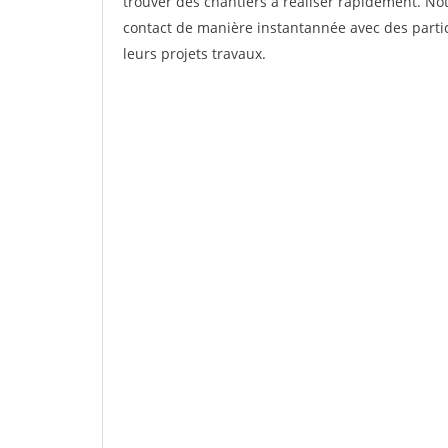
trouver des chantiers à réaliser rapidement. Not
contact de manière instantannée avec des partic
leurs projets travaux.