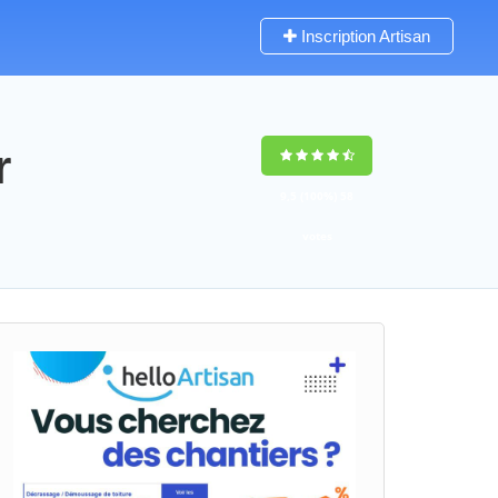
Inscription Artisan
r
9,5
(100%)
58
votes