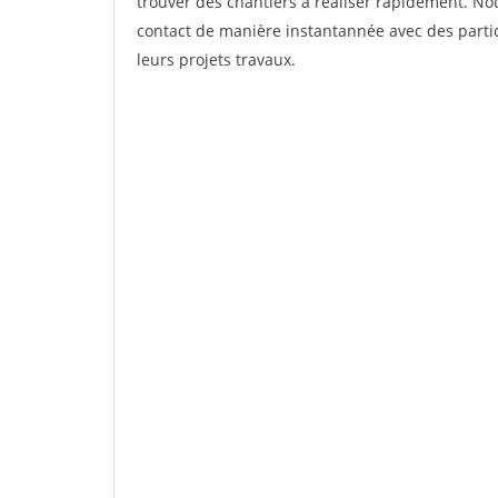
trouver des chantiers à réaliser rapidement. Not
contact de manière instantannée avec des partic
leurs projets travaux.