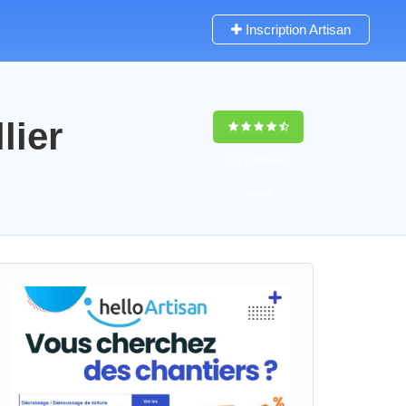
Inscription Artisan
lier
9,5
(100%)
62
votes