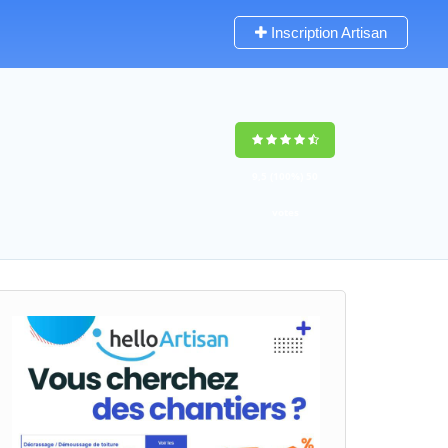
Inscription Artisan
9,5
(100%)
50
votes