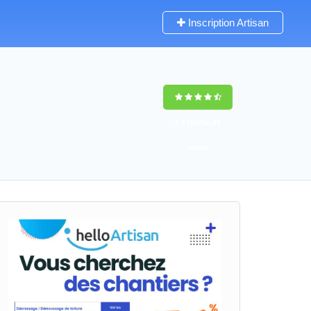
Inscription Artisan
9,5
(100%)
46
votes