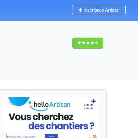
Inscription Artisan
9,5
(100%)
48
votes