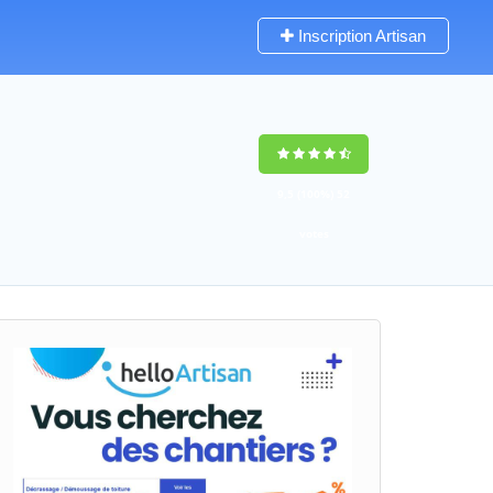
Inscription Artisan
9,5
(100%)
52
votes