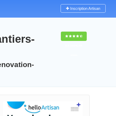
Inscription Artisan
ntiers-
9,5
(100%)
89
votes
enovation-