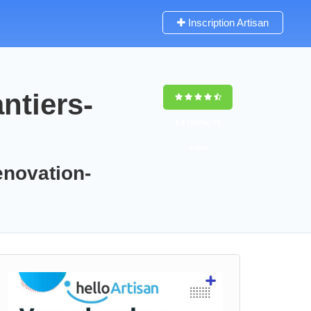
Inscription Artisan
ntiers-
9,5
(100%)
79
votes
enovation-