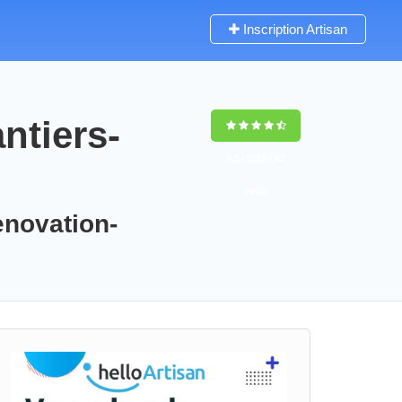
Inscription Artisan
ntiers-
9,5
(100%)
82
votes
enovation-