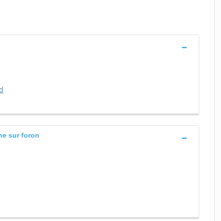
d
he sur foron