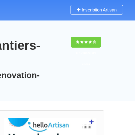
Inscription Artisan
ntiers-
9,5
(100%)
83
votes
enovation-