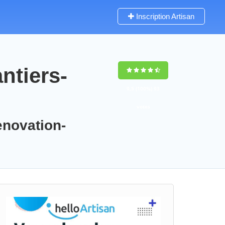
Inscription Artisan
ntiers-
9,5
(100%)
93
votes
enovation-