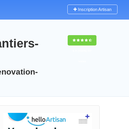
Inscription Artisan
ntiers-
9,5
(100%)
97
votes
enovation-