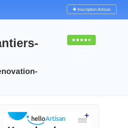
Inscription Artisan
ntiers-
9,5
(100%)
80
votes
enovation-