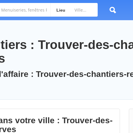
Lieu
iers : Trouver-des-cha
s
'affaire : Trouver-des-chantiers-r
ns votre ville : Trouver-des-
rves