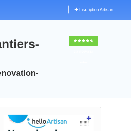
Inscription Artisan
ntiers-
9,5
(100%)
83
votes
enovation-