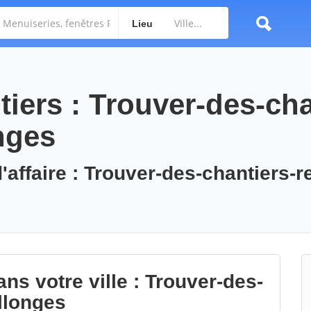
Lieu
iers : Trouver-des-cha
nges
'affaire : Trouver-des-chantiers-r
ns votre ville : Trouver-des-
llonges