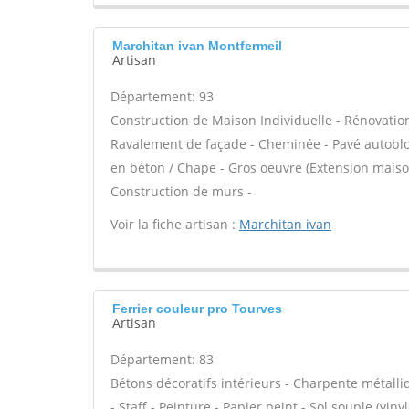
Marchitan ivan Montfermeil
Artisan
Département: 93
Construction de Maison Individuelle - Rénovatio
Ravalement de façade - Cheminée - Pavé autobloqu
en béton / Chape - Gros oeuvre (Extension maison
Construction de murs -
Voir la fiche artisan :
Marchitan ivan
Ferrier couleur pro Tourves
Artisan
Département: 83
Bétons décoratifs intérieurs - Charpente métalli
- Staff - Peinture - Papier peint - Sol souple (viny