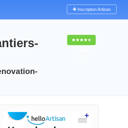
Inscription Artisan
ntiers-
9,5
(100%)
83
votes
enovation-