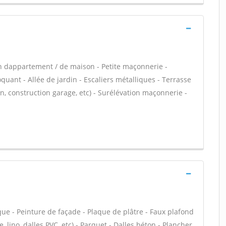
n dappartement / de maison - Petite maçonnerie -
ant - Allée de jardin - Escaliers métalliques - Terrasse
, construction garage, etc) - Surélévation maçonnerie -
que - Peinture de façade - Plaque de plâtre - Faux plafond
le, lino, dalles PVC, etc) - Parquet - Dalles béton - Plancher