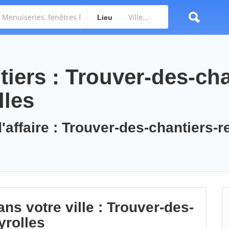
Lieu
iers : Trouver-des-cha
lles
'affaire : Trouver-des-chantiers-r
ns votre ville : Trouver-des-
yrolles