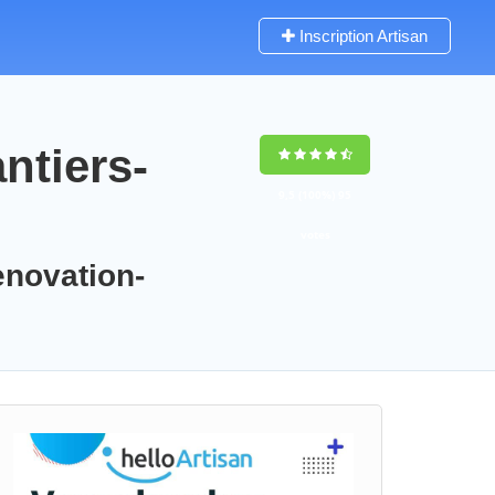
Inscription Artisan
ntiers-
9,5
(100%)
95
votes
enovation-