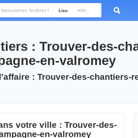
Lieu
iers : Trouver-des-cha
pagne-en-valromey
'affaire : Trouver-des-chantiers-r
ns votre ville : Trouver-des-
champagne-en-valromey