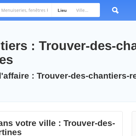
Lieu
iers : Trouver-des-cha
nes
'affaire : Trouver-des-chantiers-r
ns votre ville : Trouver-des-
rtines