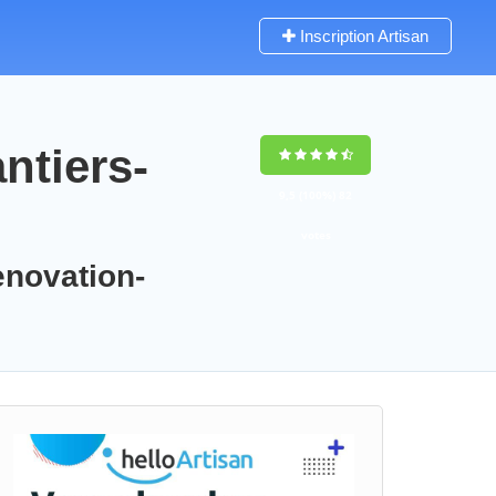
Inscription Artisan
ntiers-
9,5
(100%)
82
votes
enovation-