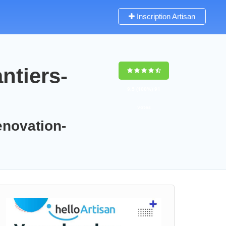
Inscription Artisan
ntiers-
9,5
(100%)
91
votes
enovation-