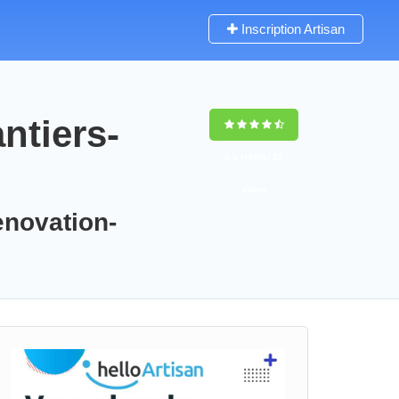
Inscription Artisan
ntiers-
9,5
(100%)
82
votes
enovation-